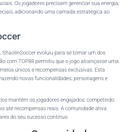
ciais. Os jogadores precisam gerenciar sua energia,
peciais, adicionando uma camada estratégica ao
occer
ShaolinSoccer evoluiu para se tornar um dos
ção com TOP88 permitiu que o jogo alcançasse uma
orneios únicos e recompensas exclusivas. Esta
trazendo novas funcionalidades, personagens e
iários mantêm os jogadores engajados, competindo
ais até recompensas reais. A comunidade ativa
ares do seu sucesso contínuo.