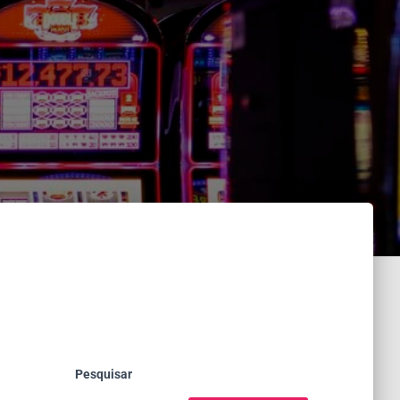
Pesquisar