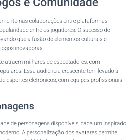
Jogos e Comunidade
umento nas colaborações entre plataformas
popularidade entre os jogadores. O sucesso de
ovando que a fusão de elementos culturais e
 jogos inovadoras.
te atraem milhares de espectadores, com
opulares. Essa audiência crescente tem levado à
e esportes eletrônicos, com equipes profissionais
sonagens
edade de personagens disponíveis, cada um inspirado
oderno. A personalização dos avatares permite