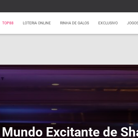
TOP88
LOTERIA ONLINE
RINHA DE GALOS
EXCLUSIVO
JOGOS
 Mundo Excitante de Sh