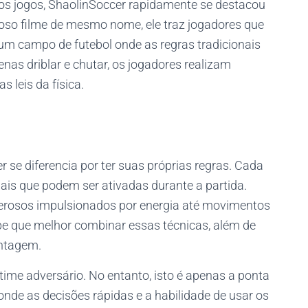
s jogos, ShaolinSoccer rapidamente se destacou
moso filme de mesmo nome, ele traz jogadores que
um campo de futebol onde as regras tradicionais
nas driblar e chutar, os jogadores realizam
 leis da física.
 se diferencia por ter suas próprias regras. Cada
ais que podem ser ativadas durante a partida.
erosos impulsionados por energia até movimentos
pe que melhor combinar essas técnicas, além de
antagem.
time adversário. No entanto, isto é apenas a ponta
onde as decisões rápidas e a habilidade de usar os