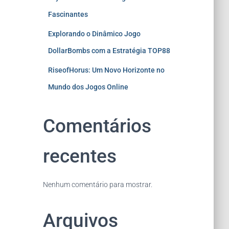
Fascinantes
Explorando o Dinâmico Jogo
DollarBombs com a Estratégia TOP88
RiseofHorus: Um Novo Horizonte no
Mundo dos Jogos Online
Comentários
recentes
Nenhum comentário para mostrar.
Arquivos