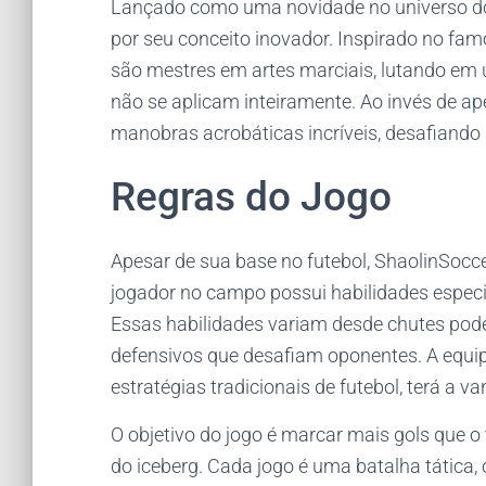
Lançado como uma novidade no universo do
por seu conceito inovador. Inspirado no fa
são mestres em artes marciais, lutando em 
não se aplicam inteiramente. Ao invés de ape
manobras acrobáticas incríveis, desafiando as
Regras do Jogo
Apesar de sua base no futebol, ShaolinSoccer
jogador no campo possui habilidades especi
Essas habilidades variam desde chutes pod
defensivos que desafiam oponentes. A equi
estratégias tradicionais de futebol, terá a v
O objetivo do jogo é marcar mais gols que o 
do iceberg. Cada jogo é uma batalha tática, 