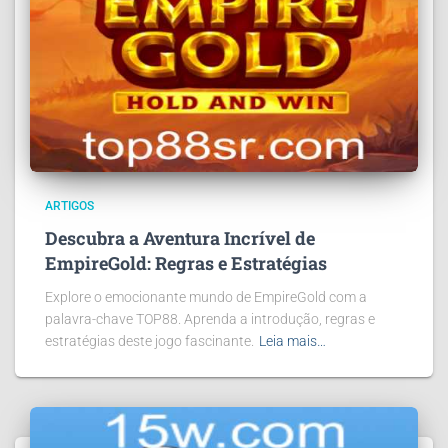
ARTIGOS
Descubra a Aventura Incrível de
EmpireGold: Regras e Estratégias
Explore o emocionante mundo de EmpireGold com a
palavra-chave TOP88. Aprenda a introdução, regras e
estratégias deste jogo fascinante.
Leia mais…