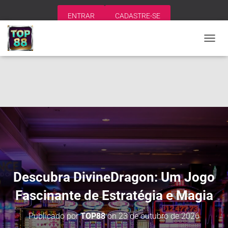
ENTRAR
CADASTRE-SE
A
L
T
E
R
N
A
R
N
A
V
E
G
A
Descubra DivineDragon: Um Jogo
Ç
Ã
Fascinante de Estratégia e Magia
O
Publicado por
TOP88
on
23 de outubro de 2026