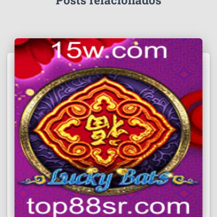
Posts relacionados