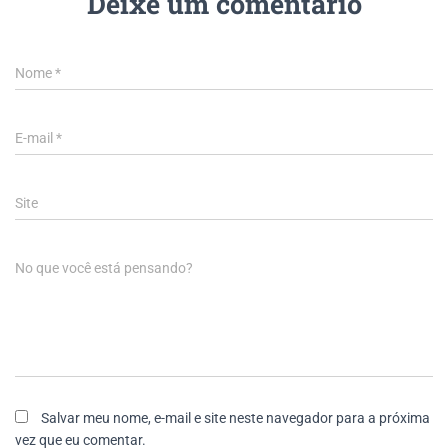
Deixe um comentário
Nome
*
E-mail
*
Site
No que você está pensando?
Salvar meu nome, e-mail e site neste navegador para a próxima
vez que eu comentar.