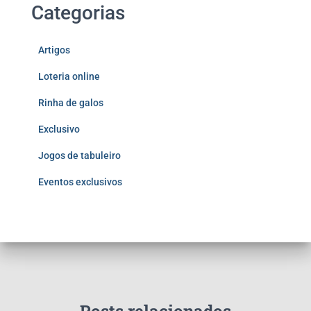
Categorias
Artigos
Loteria online
Rinha de galos
Exclusivo
Jogos de tabuleiro
Eventos exclusivos