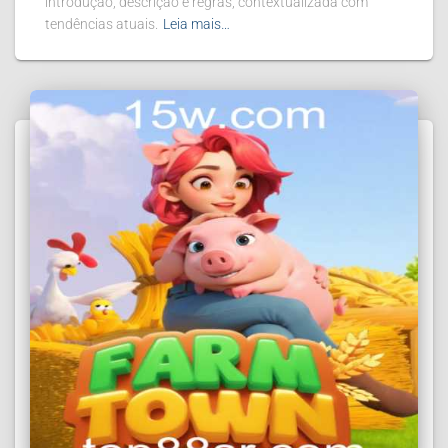
introdução, descrição e regras, contextualizada com
tendências atuais.
Leia mais…