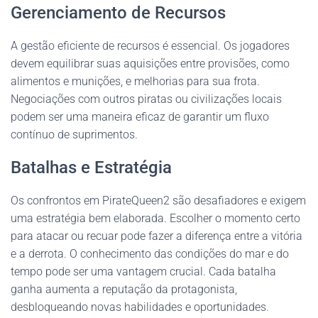
Gerenciamento de Recursos
A gestão eficiente de recursos é essencial. Os jogadores
devem equilibrar suas aquisições entre provisões, como
alimentos e munições, e melhorias para sua frota.
Negociações com outros piratas ou civilizações locais
podem ser uma maneira eficaz de garantir um fluxo
contínuo de suprimentos.
Batalhas e Estratégia
Os confrontos em PirateQueen2 são desafiadores e exigem
uma estratégia bem elaborada. Escolher o momento certo
para atacar ou recuar pode fazer a diferença entre a vitória
e a derrota. O conhecimento das condições do mar e do
tempo pode ser uma vantagem crucial. Cada batalha
ganha aumenta a reputação da protagonista,
desbloqueando novas habilidades e oportunidades.