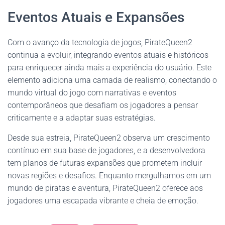
Eventos Atuais e Expansões
Com o avanço da tecnologia de jogos, PirateQueen2
continua a evoluir, integrando eventos atuais e históricos
para enriquecer ainda mais a experiência do usuário. Este
elemento adiciona uma camada de realismo, conectando o
mundo virtual do jogo com narrativas e eventos
contemporâneos que desafiam os jogadores a pensar
criticamente e a adaptar suas estratégias.
Desde sua estreia, PirateQueen2 observa um crescimento
contínuo em sua base de jogadores, e a desenvolvedora
tem planos de futuras expansões que prometem incluir
novas regiões e desafios. Enquanto mergulhamos em um
mundo de piratas e aventura, PirateQueen2 oferece aos
jogadores uma escapada vibrante e cheia de emoção.