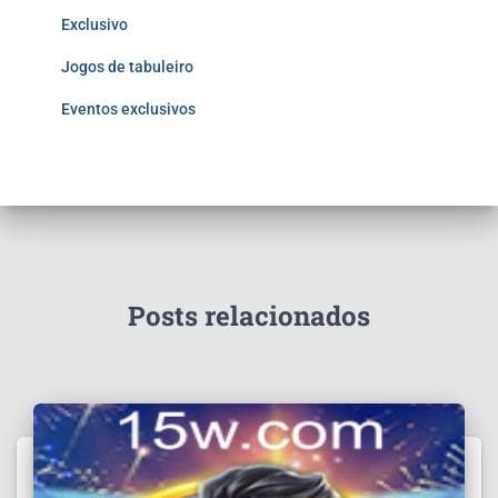
Exclusivo
Jogos de tabuleiro
Eventos exclusivos
Posts relacionados