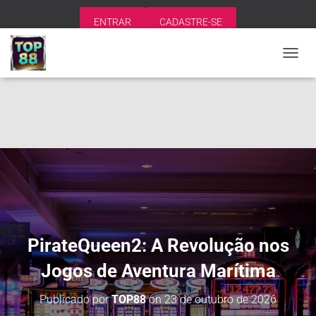
ENTRAR
CADASTRE-SE
A
L
T
E
R
N
A
R
N
A
V
E
G
A
PirateQueen2: A Revolução nos
Ç
Ã
Jogos de Aventura Marítima
O
Publicado por
TOP88
on
23 de outubro de 2026