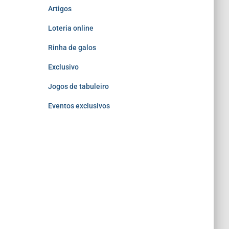
Artigos
Loteria online
Rinha de galos
Exclusivo
Jogos de tabuleiro
Eventos exclusivos