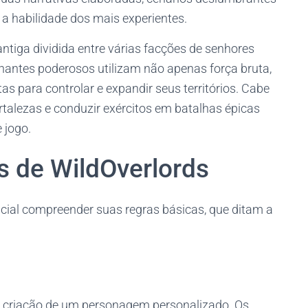
a habilidade dos mais experientes.
ntiga dividida entre várias facções de senhores
antes poderosos utilizam não apenas força bruta,
s para controlar e expandir seus territórios. Cabe
ortalezas e conduzir exércitos em batalhas épicas
 jogo.
 de WildOverlords
ncial compreender suas regras básicas, que ditam a
 a criação de um personagem personalizado. Os