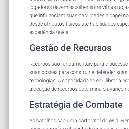
jogadores devem escolher entre várias raça
que influenciam suas habilidades e papel n
desde atributos físicos até habilidades esp
experiência única.
Gestão de Recursos
Recursos são fundamentais para o sucesso 
suas posses para construir e defender suas f
tecnologias. A capacidade de equilibrar a e
alocação de recursos determina o avanço no
Estratégia de Combate
As batalhas são uma parte vital de WildOve
posicionamento eficiente de unidades e uso 