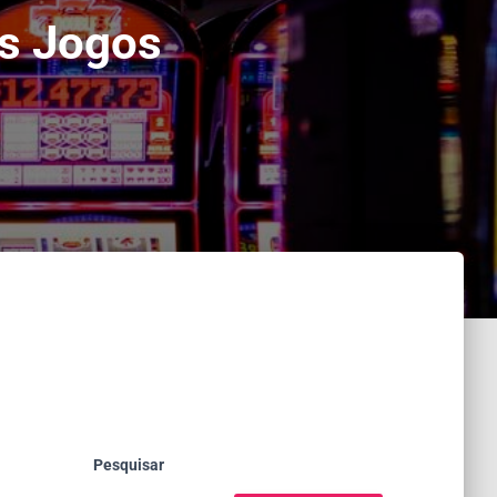
s Jogos
Pesquisar