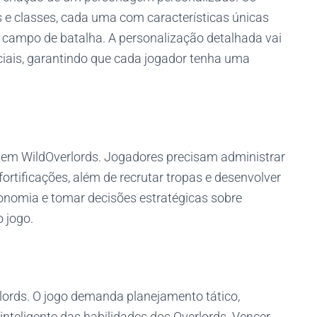
s e classes, cada uma com características únicas
o campo de batalha. A personalização detalhada vai
eciais, garantindo que cada jogador tenha uma
em WildOverlords. Jogadores precisam administrar
ortificações, além de recrutar tropas e desenvolver
conomia e tomar decisões estratégicas sobre
 jogo.
rlords. O jogo demanda planejamento tático,
inteligente das habilidades dos Overlords. Vencer