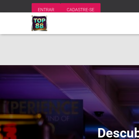
ENTRAR
CADASTRE-SE
Descub