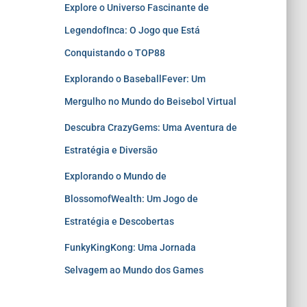
Explore o Universo Fascinante de
LegendofInca: O Jogo que Está
Conquistando o TOP88
Explorando o BaseballFever: Um
Mergulho no Mundo do Beisebol Virtual
Descubra CrazyGems: Uma Aventura de
Estratégia e Diversão
Explorando o Mundo de
BlossomofWealth: Um Jogo de
Estratégia e Descobertas
FunkyKingKong: Uma Jornada
Selvagem ao Mundo dos Games