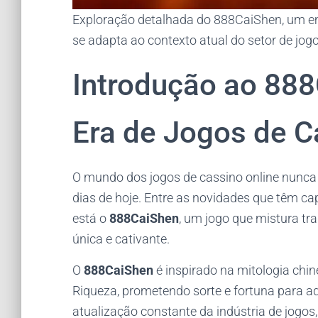
Exploração detalhada do 888CaiShen, um em
se adapta ao contexto atual do setor de jogo
Introdução ao 88
Era de Jogos de C
O mundo dos jogos de cassino online nunca 
dias de hoje. Entre as novidades que têm c
está o
888CaiShen
, um jogo que mistura tr
única e cativante.
O
888CaiShen
é inspirado na mitologia chin
Riqueza, prometendo sorte e fortuna para 
atualização constante da indústria de jogos