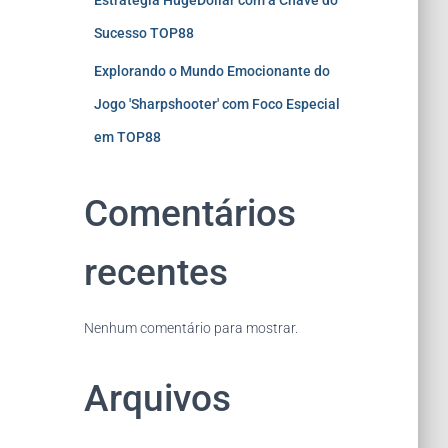
Estratégia HugeDollar com a Chave do
Sucesso TOP88
Explorando o Mundo Emocionante do
Jogo 'Sharpshooter' com Foco Especial
em TOP88
Comentários
recentes
Nenhum comentário para mostrar.
Arquivos