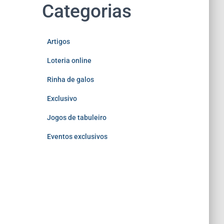
Categorias
Artigos
Loteria online
Rinha de galos
Exclusivo
Jogos de tabuleiro
Eventos exclusivos