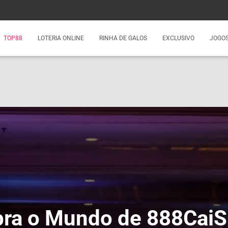
TOP88
LOTERIA ONLINE
RINHA DE GALOS
EXCLUSIVO
JOGOS
ra o Mundo de 888CaiS