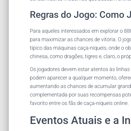
Regras do Jogo: Como 
Para aqueles interessados em explorar o 888
para maximizar as chances de vitória. O jo
típico das máquinas caça-níqueis, onde o obj
chinesa, como dragões, tigres e, claro, o pró
Os jogadores devem estar atentos às linhas
podem aparecer a qualquer momento, oferec
aumentando as chances de acumular grandes
complementada por suas recompensas pote
favorito entre os fãs de caça-níqueis online.
Eventos Atuais e a I