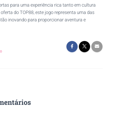
tas para uma experiência rica tanto em cultura
 oferta do TOP88, este jogo representa uma das
tão inovando para proporcionar aventura e
vo
mentários